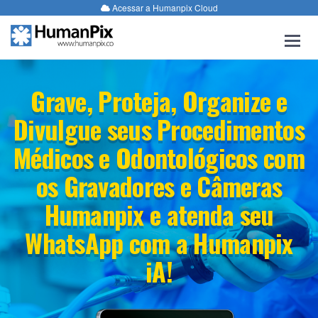
Acessar a Humanpix Cloud
Togg
navig
Grave, Proteja, Organize e
Divulgue seus Procedimentos
Médicos e Odontológicos com
os Gravadores e Câmeras
Humanpix e atenda seu
WhatsApp com a Humanpix
iA!